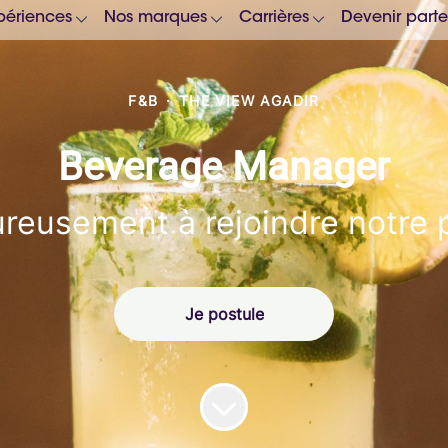
périences
Nos marques
Carrières
Devenir parte
F&B
·
THE VIEW AGADIR
Beverage Manager
reusement à rejoindre notre 
Je postule