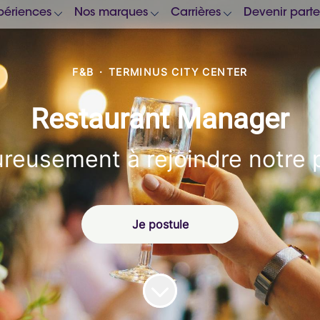
périences
Nos marques
Carrières
Devenir parte
F&B
·
TERMINUS CITY CENTER
Restaurant Manager
reusement à rejoindre notre 
Je postule