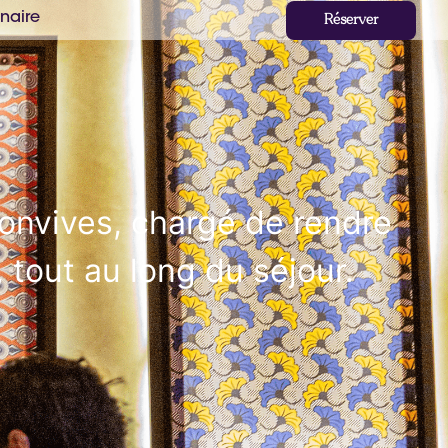
naire
Réserver
convives, chargé de rendre
, tout au long du séjour.