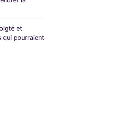
liorer la
oigté et
s qui pourraient