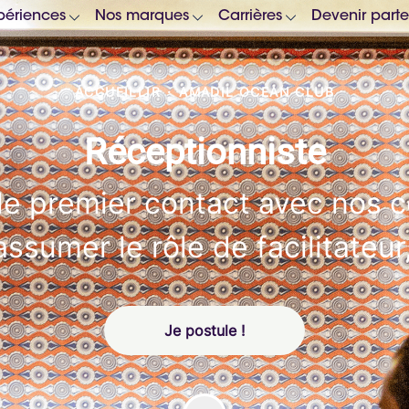
périences
Nos marques
Carrières
Devenir parte
ACCUEILLIR
·
AMADIL OCEAN CLUB
Réceptionniste
le premier contact avec nos 
'assumer le rôle de facilitateur
Je postule !