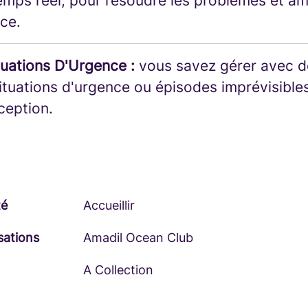
emps réel, pour résoudre les problèmes et amé
ce.
tuations D'Urgence :
vous savez gérer avec d
situations d'urgence ou épisodes imprévisible
éception.
té
Accueillir
sations
Amadil Ocean Club
A Collection