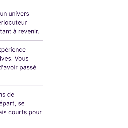
 un univers
erlocuteur
itant à revenir.
expérience
ives. Vous
d'avoir passé
ons de
épart, se
ais courts pour