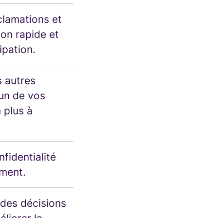
clamations et
ion rapide et
ipation.
s autres
un de vos
 plus à
nfidentialité
ement.
 des décisions