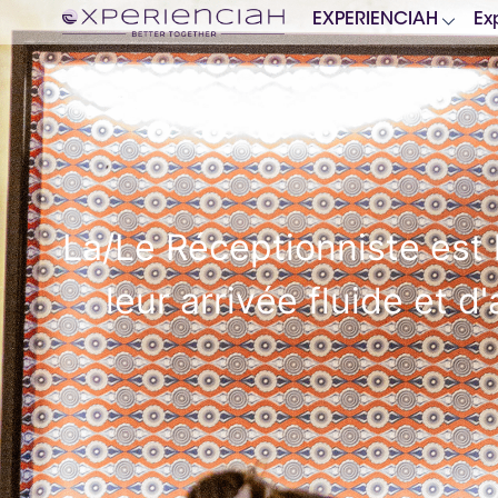
EXPERIENCIAH
Ex
La/Le Réceptionniste est 
leur arrivée fluide et d