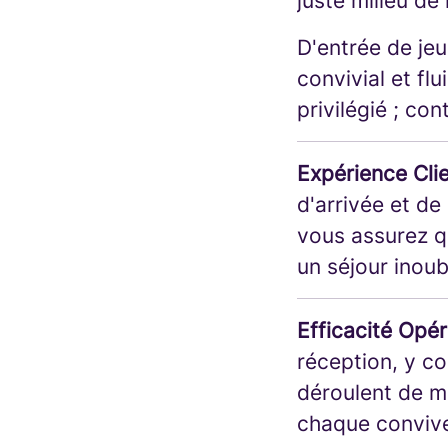
juste milieu de 
D'entrée de jeu
convivial et fl
privilégié ; con
Expérience Clie
d'arrivée et d
vous assurez q
un séjour inoub
Efficacité Opér
réception, y co
déroulent de ma
chaque conviv