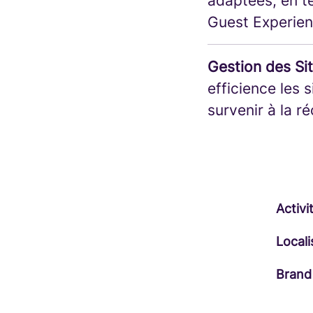
adaptées, en t
Guest Experien
Gestion des Si
efficience les 
survenir à la r
Activi
Locali
Brand