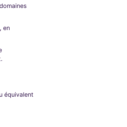
s domaines
, en
e
.
u équivalent
s