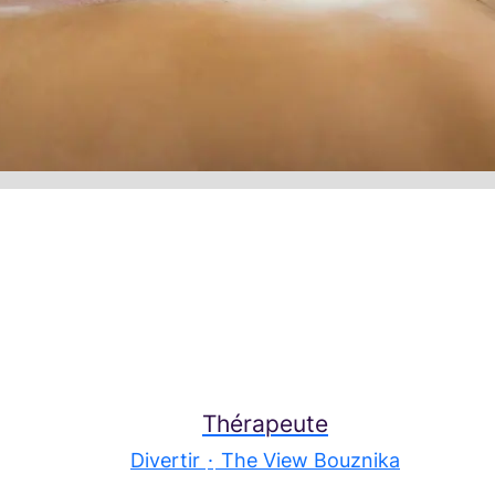
Thérapeute
Divertir
·
The View Bouznika