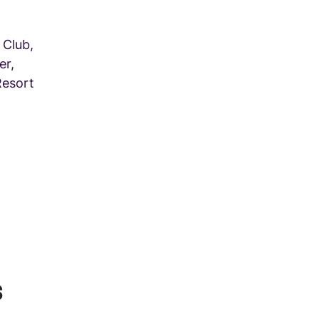
 Club,
er,
Resort
s