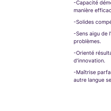
-Capacité démon
manière effica
-Solides compét
-Sens aigu de l
problèmes.
-Orienté résult
d'innovation.
-Maîtrise parfai
autre langue se