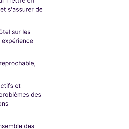
ur mettre en
et s'assurer de
ôtel sur les
e expérience
irreprochable,
ctifs et
s problèmes des
ons
’ensemble des