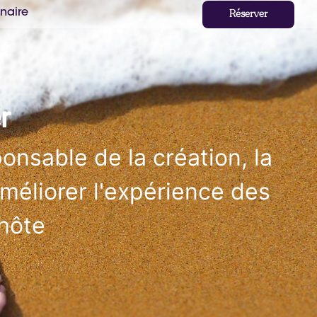
naire
Réserver
r
nsable de la création, la
méliorer l'expérience des
 hôte