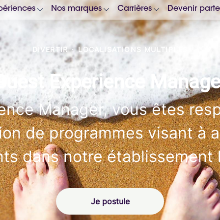
périences
Nos marques
Carrières
Devenir parte
DIVERTIR
·
LOCALISATIONS MULTIPLES
Guest Experience Manage
ence Manager, vous êtes respo
ion de programmes visant à a
nts dans notre établissement
Je postule