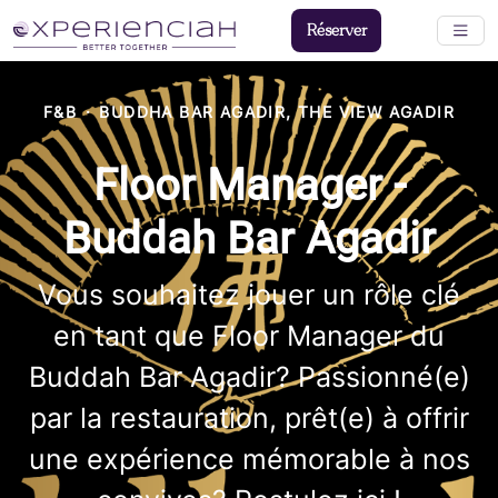
Réserver
F&B
·
BUDDHA BAR AGADIR, THE VIEW AGADIR
Floor Manager -
Buddah Bar Agadir
Vous souhaitez jouer un rôle clé
en tant que Floor Manager du
Buddah Bar Agadir? Passionné(e)
par la restauration, prêt(e) à offrir
une expérience mémorable à nos