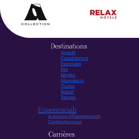
Destinations
Agadir
Casablanca
Essaouira
Fès
Kénitra
Marrakech
Oujda
Rabat
Tanger
Experienciah
A propos d'Experienciah
Contactez-nous
Carrières