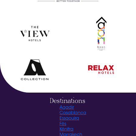
Destinations
Agadir
Casablanca
Essaouira
Fès
Kénitra
Marrakech