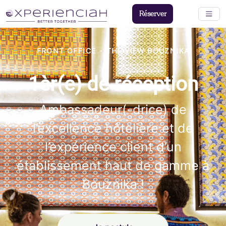
Réserver
FRONT OFFICE
·
THE VIEW BOUZNIKA
1èr(e) de réception
Ambassadeur(-drice) de
l’excellence hôtelière et de
l’expérience client d’un
établissement haut de gamme à
Bouznika !