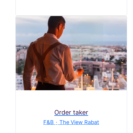
Order taker
F&B
·
The View Rabat