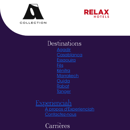
Destinations
Agadir
Casablanca
Essaouira
Fès
Kénitra
Marrakech
Oujda
Rabat
Tanger
Experienciah
A propos d'Experienciah
Contactez-nous
Carrières