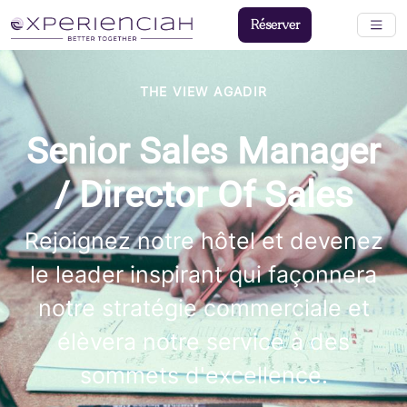
Réserver
THE VIEW AGADIR
Senior Sales Manager
/ Director Of Sales
Rejoignez notre hôtel et devenez
le leader inspirant qui façonnera
notre stratégie commerciale et
élèvera notre service à des
sommets d'excellence.