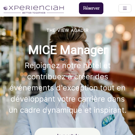
Réserver
THE VIEW AGADIR
MICE Manager
Rejoignez notre hôtel et
contribuez à créer des
événements d'exception tout en
développant votre carrière dans
un cadre dynamique et inspirant.