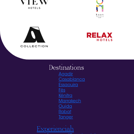
Destinations
Agadir
Casablanca
Essaouira
Fès
Kénitra
Marrakech
Oujda
Rabat
Tanger
Experienciah