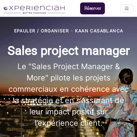
Réserver
EPAULER / ORGANISER
·
KAAN CASABLANCA
Sales project manager
Le "Sales Project Manager &
More" pilote les projets
commerciaux en cohérence avec
la stratégie et en s’assurant de
leur impact positif sur
l’expérience client.