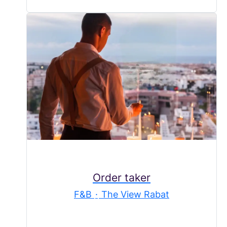
Order taker
F&B
·
The View Rabat