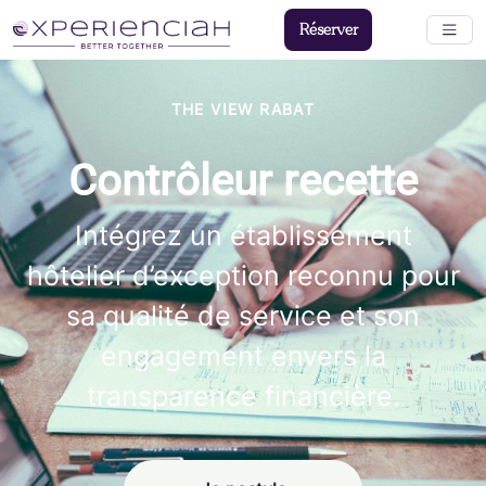
Réserver
THE VIEW RABAT
Contrôleur recette
Intégrez un établissement
hôtelier d’exception reconnu pour
sa qualité de service et son
engagement envers la
transparence financière.