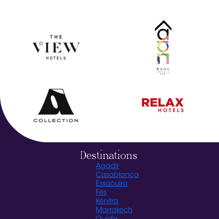
Destinations
Agadir
Casablanca
Essaouira
Fès
Kénitra
Marrakech