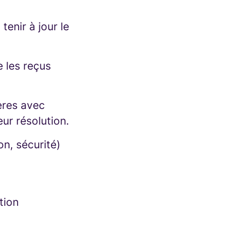
tenir à jour le
e les reçus
ères avec
eur résolution.
on, sécurité)
tion