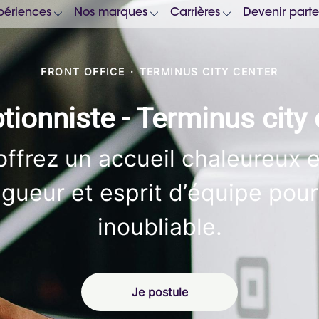
périences
Nos marques
Carrières
Devenir parte
FRONT OFFICE
·
TERMINUS CITY CENTER
tionniste - Terminus city 
ffrez un accueil chaleureux e
 rigueur et esprit d’équipe pou
inoubliable.
Je postule