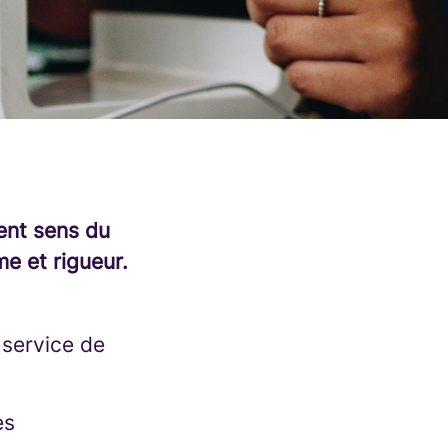
ent sens du
e et rigueur.
n service de
es