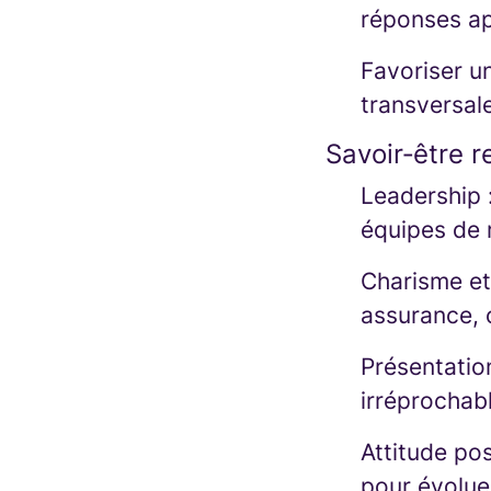
réponses ap
Favoriser u
transversale
Savoir‑être 
Leadership :
équipes de r
Charisme et
assurance, 
Présentatio
irréprochab
Attitude pos
pour évoluer