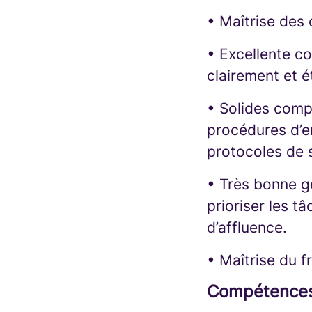
• Maîtrise des 
• Excellente co
clairement et é
• Solides compé
procédures d’en
protocoles de s
• Très bonne ge
prioriser les t
d’affluence.
• Maîtrise du f
Compétences 