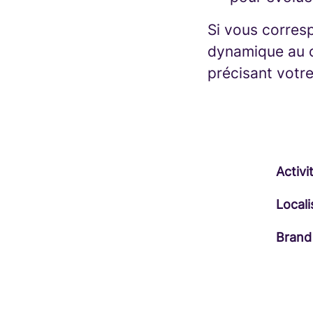
Si vous corresp
dynamique au c
précisant votr
Activi
Locali
Brand