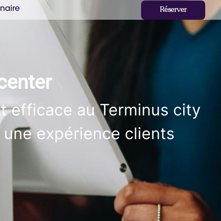
naire
Réserver
center
t efficace au Terminus city
r une expérience clients