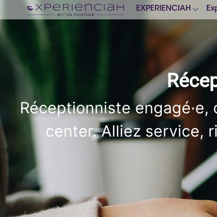
EXPERIENCIAH
Ex
Récep
Réceptionniste engagé·e, o
center. Alliez service,