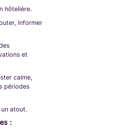
n hôtelière.
outer, informer
 des
vations et
ester calme,
es périodes
 un atout.
es :