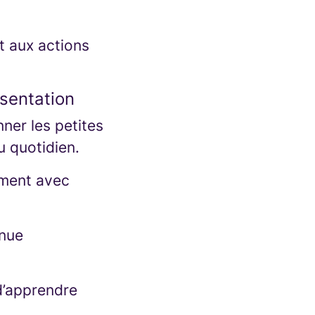
t aux actions
ésentation
nner les petites
u quotidien.
ement avec
enue
 d’apprendre