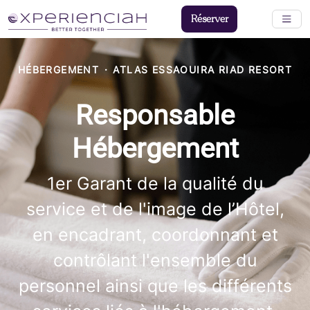
Réserver
HÉBERGEMENT
·
ATLAS ESSAOUIRA RIAD RESORT
Responsable
Hébergement
1er Garant de la qualité du
service et de l'image de l’Hôtel,
en encadrant, coordonnant et
contrôlant l'ensemble du
personnel ainsi que les différents