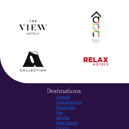
Destinations
Agadir
Casablanca
Essaouira
Fès
Kénitra
Marrakech
Oujda