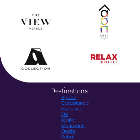
Destinations
Agadir
Casablanca
Essaouira
Fès
Kénitra
Marrakech
Oujda
Rabat